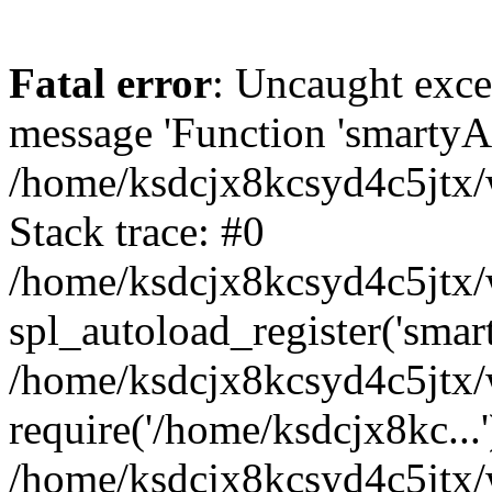
Fatal error
: Uncaught exce
message 'Function 'smartyAu
/home/ksdcjx8kcsyd4c5jtx/w
Stack trace: #0
/home/ksdcjx8kcsyd4c5jtx/w
spl_autoload_register('smar
/home/ksdcjx8kcsyd4c5jtx/
require('/home/ksdcjx8kc...'
/home/ksdcjx8kcsyd4c5jtx/